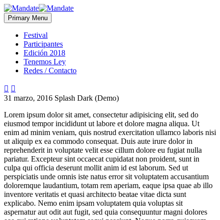
Primary Menu
Festival
Participantes
Edición 2018
Tenemos Ley
Redes / Contacto


31 marzo, 2016
Splash Dark (Demo)
Lorem ipsum dolor sit amet, consectetur adipisicing elit, sed do
eiusmod tempor incididunt ut labore et dolore magna aliqua. Ut
enim ad minim veniam, quis nostrud exercitation ullamco laboris nisi
ut aliquip ex ea commodo consequat. Duis aute irure dolor in
reprehenderit in voluptate velit esse cillum dolore eu fugiat nulla
pariatur. Excepteur sint occaecat cupidatat non proident, sunt in
culpa qui officia deserunt mollit anim id est laborum. Sed ut
perspiciatis unde omnis iste natus error sit voluptatem accusantium
doloremque laudantium, totam rem aperiam, eaque ipsa quae ab illo
inventore veritatis et quasi architecto beatae vitae dicta sunt
explicabo. Nemo enim ipsam voluptatem quia voluptas sit
aspernatur aut odit aut fugit, sed quia consequuntur magni dolores