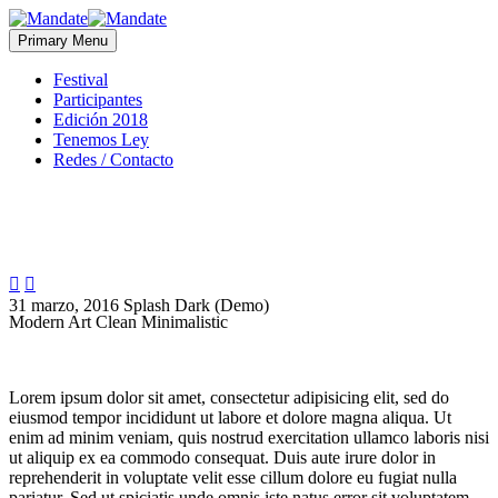
Primary Menu
Festival
Participantes
Edición 2018
Tenemos Ley
Redes / Contacto


31 marzo, 2016
Splash Dark (Demo)
Modern Art
Clean Minimalistic
Lorem ipsum dolor sit amet, consectetur adipisicing elit, sed do
eiusmod tempor incididunt ut labore et dolore magna aliqua. Ut
enim ad minim veniam, quis nostrud exercitation ullamco laboris nisi
ut aliquip ex ea commodo consequat. Duis aute irure dolor in
reprehenderit in voluptate velit esse cillum dolore eu fugiat nulla
pariatur. Sed ut spiciatis unde omnis iste natus error sit voluptatem