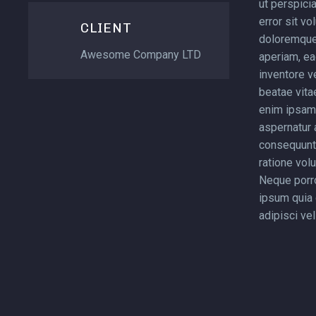
ut perspici
error sit v
CLIENT
doloremque
Awesome Company LTD
aperiam, ea
inventore ve
beatae vita
enim ipsam 
aspernatur a
consequunt
ratione vol
Neque porr
ipsum quia 
adipisci veli