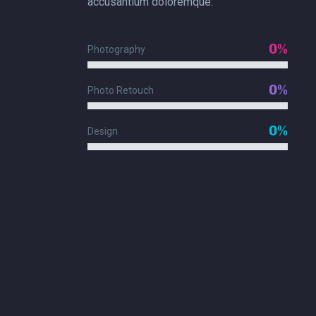
accusantium doloremque.
0%
Photography
0%
Photo Retouch
0%
Design