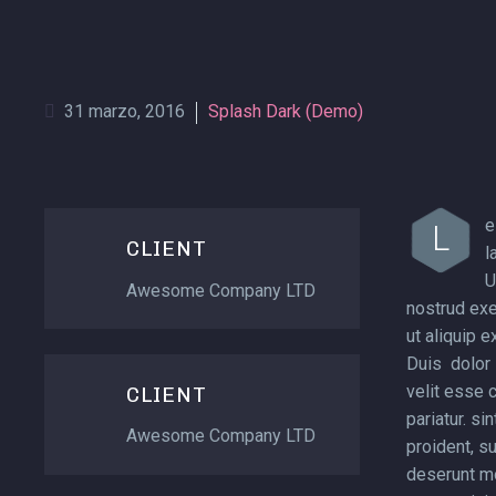
31 marzo, 2016
Splash Dark (Demo)
e
L
CLIENT
l
U
Awesome Company LTD
nostrud exer
ut aliquip 
Duis dolor 
velit esse c
CLIENT
pariatur. si
Awesome Company LTD
proident, su
deserunt mo