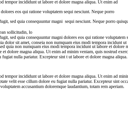
mod tempor incididunt ut labore et dolore magna aliqua. Ut enim ad
i dolores eos qui ratione voluptatem sequi nesciunt. Neque porro
 fugit, sed quia consequuntur magni sequi nesciunt. Neque porro quisq
n sollicitudin, lo
 fugit, sed quia consequuntur magni dolores eos qui ratione voluptatem
uia dolor sit amet, conseia non numquam eius modi tempora incidunt ut l
lit, sed quia non numquam eius modi tempora incidunt ut labore et dolor
ore et dolore magna aliqua. Ut enim ad minim veniam, quis nostrud exerc
u fugiat nulla pariatur. Excepteur sint t ut labore et dolore magna aliqua.
od tempor incididunt ut labore et dolore magna aliqua. Ut enim ad minim
te velit esse cillum dolore eu fugiat nulla pariatur. Excepteur sint occa
 sit voluptatem accusantium doloremque laudantium, totam rem aperiam.