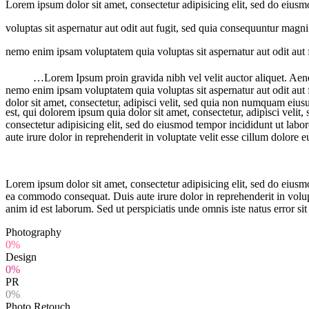
Lorem ipsum dolor sit amet, consectetur adipisicing elit, sed do eius
voluptas sit aspernatur aut odit aut fugit, sed quia consequuntur magn
nemo enim ipsam voluptatem quia voluptas sit aspernatur aut odit aut
…Lorem Ipsum proin gravida nibh vel velit auctor aliquet. Aenea
nemo enim ipsam voluptatem quia voluptas sit aspernatur aut odit aut
dolor sit amet, consectetur, adipisci velit, sed quia non numquam eius
est, qui dolorem ipsum quia dolor sit amet, consectetur, adipisci ve
consectetur adipisicing elit, sed do eiusmod tempor incididunt ut lab
aute irure dolor in reprehenderit in voluptate velit esse cillum dolore e
Lorem ipsum dolor sit amet, consectetur adipisicing elit, sed do eiusm
ea commodo consequat. Duis aute irure dolor in reprehenderit in volupta
anim id est laborum. Sed ut perspiciatis unde omnis iste natus error
Photography
0%
Design
0%
PR
0%
Photo Retouch