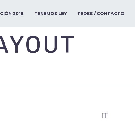
ICIÓN 2018
TENEMOS LEY
REDES / CONTACTO
AYOUT

